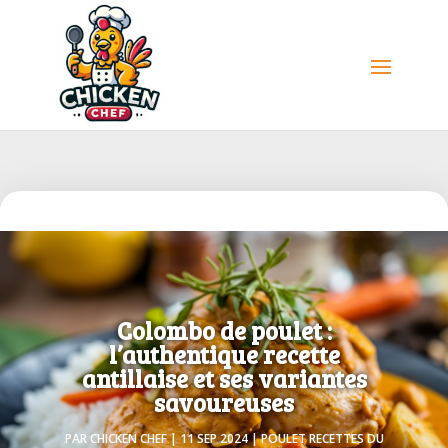
Colombo de poulet :
l’authentique recette
antillaise et ses variantes
savoureuses
PAR
CHICKEN CHEF
|
11 SEP 2024
|
POULET RECETTES DU