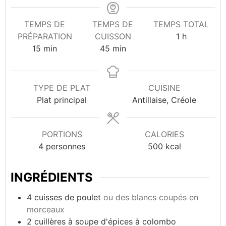
TEMPS DE
TEMPS DE
TEMPS TOTAL
heure
PRÉPARATION
CUISSON
1
h
minutes
minutes
15
min
45
min
TYPE DE PLAT
CUISINE
Plat principal
Antillaise, Créole
PORTIONS
CALORIES
4
personnes
500
kcal
INGRÉDIENTS
4
cuisses de poulet
ou des blancs coupés en
morceaux
2
cuillères à soupe d'épices à colombo