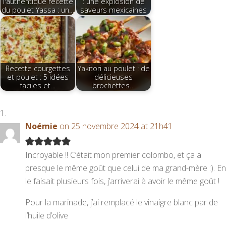
l'authentique recette
: une explosion de
du poulet Yassa : un…
saveurs mexicaines
Recette courgettes
Yakitori au poulet : de
et poulet : 5 idées
délicieuses
faciles et…
brochettes…
Noémie
on 25 novembre 2024 at 21h41
Incroyable !! C’était mon premier colombo, et ça a
presque le même goût que celui de ma grand-mère :). En
le faisait plusieurs fois, j’arriverai à avoir le même goût !
Pour la marinade, j’ai remplacé le vinaigre blanc par de
l’huile d’olive