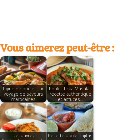
Vous aimerez peut-être :
Tajine de poulet : un
Poulet Tikka Masala :
voyage de saveurs
recette authentique
marocaines
et astuces…
Découvrez
Recette poulet fajitas