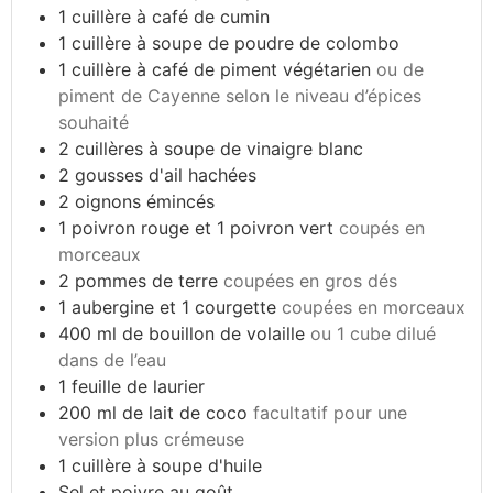
1
cuillère à café de cumin
1
cuillère à soupe de poudre de colombo
1
cuillère à café de piment végétarien
ou de
piment de Cayenne selon le niveau d’épices
souhaité
2
cuillères à soupe de vinaigre blanc
2
gousses d'ail hachées
2
oignons émincés
1
poivron rouge et 1 poivron vert
coupés en
morceaux
2
pommes de terre
coupées en gros dés
1
aubergine et 1 courgette
coupées en morceaux
400
ml
de bouillon de volaille
ou 1 cube dilué
dans de l’eau
1
feuille de laurier
200
ml
de lait de coco
facultatif pour une
version plus crémeuse
1
cuillère à soupe d'huile
Sel et poivre au goût