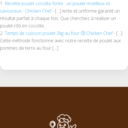
Recette poulet cocotte fonte : un poulet moelleux et
savoureux - Chicken Chef
- […] lente et uniforme garantit un
résultat parfait à chaque fois. Que cherchiez à réaliser un
poulet rôti en cocotte…
Temps de cuisson poulet 2kg au four 🕒 Chicken Chef
- […]
Cette méthode fonctionne avec notre recette de poulet aux
pommes de terre au four […]