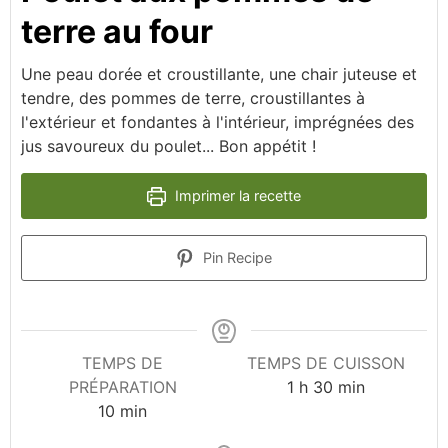
terre au four
Une peau dorée et croustillante, une chair juteuse et
tendre, des pommes de terre, croustillantes à
l'extérieur et fondantes à l'intérieur, imprégnées des
jus savoureux du poulet... Bon appétit !
Imprimer la recette
Pin Recipe
TEMPS DE
TEMPS DE CUISSON
heure
minutes
PRÉPARATION
1
h
30
min
minutes
10
min