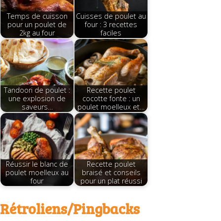
Temps de cuisson
Cuisses de poulet au
pour un poulet de
four : 3 recettes
2kg au four
faciles
Tandoori de poulet :
Recette poulet
une explosion de
cocotte fonte : un
saveurs…
poulet moelleux et…
Réussir le blanc de
Recette poulet
poulet moelleux au
braisé et conseils
four
pour un plat réussi
Rétroliens/Pingbacks