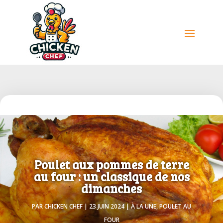
Poulet aux pommes de terre
au four : un classique de nos
dimanches
PAR
CHICKEN CHEF
|
23 JUIN 2024
|
À LA UNE
,
POULET AU
FOUR