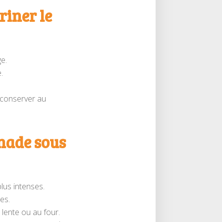
riner le
e.
.
s conserver au
inade sous
plus intenses.
es.
lente ou au four.