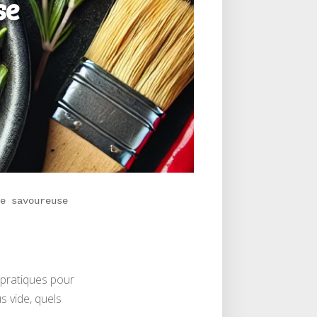
se
de savoureuse
 pratiques pour
 vide, quels