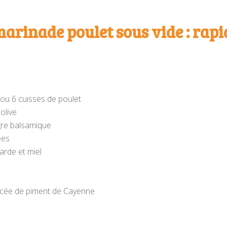
marinade poulet sous vide : rapi
 ou 6 cuisses de poulet
'olive
igre balsamique
ées
arde et miel
pincée de piment de Cayenne