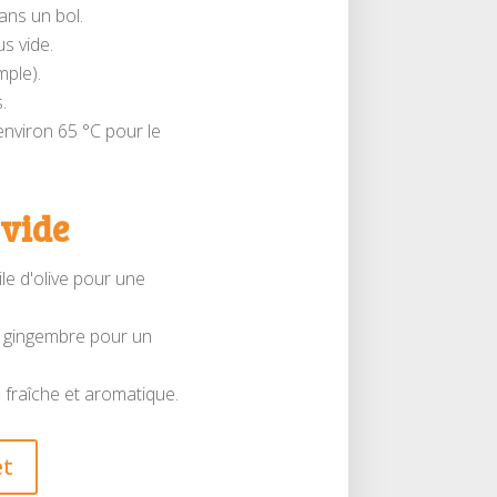
dans un bol.
s vide.
mple).
.
nviron 65 °C pour le
 vide
le d'olive pour une
du gingembre pour un
 fraîche et aromatique.
et