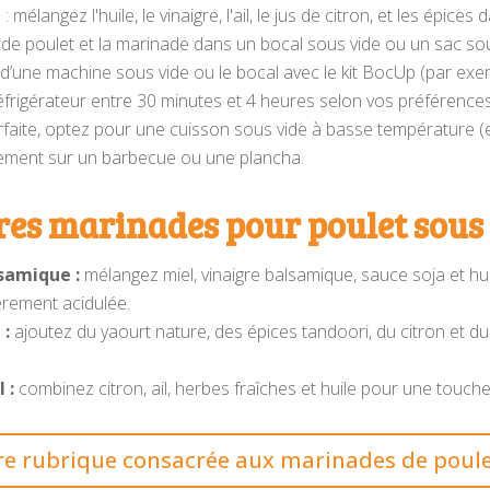
mélangez l'huile, le vinaigre, l'ail, le jus de citron, et les épices 
de poulet et la marinade dans un bocal sous vide ou un sac sou
de d’une machine sous vide ou le bocal avec le kit BocUp (par exe
éfrigérateur entre 30 minutes et 4 heures selon vos préférences
faite, optez pour une cuisson sous vide à basse température (e
ctement sur un barbecue ou une plancha.
res marinades pour poulet sous
samique :
mélangez miel, vinaigre balsamique, sauce soja et hui
èrement acidulée.
 :
ajoutez du yaourt nature, des épices tandoori, du citron et 
 :
combinez citron, ail, herbes fraîches et huile pour une touche
re rubrique consacrée aux marinades de poul