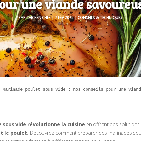
our une viande savoureu
PAR
CHICKEN CHEF
|
7 FÉV 2025
|
CONSEILS & TECHNIQUES
» 
Marinade poulet sous vide : nos conseils pour une vian
 sous vide révolutionne la cuisine
en offrant des solutions
 le poulet.
Découvrez comment préparer des marinades sous