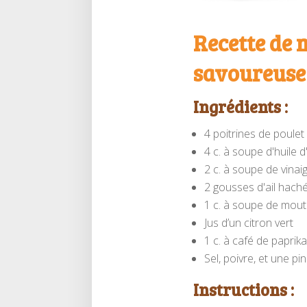
Recette de 
savoureuse
Ingrédients :
4 poitrines de poulet
4 c. à soupe d'huile d
2 c. à soupe de vina
2 gousses d'ail hach
1 c. à soupe de mout
Jus d’un citron vert
1 c. à café de paprika
Sel, poivre, et une 
Instructions :