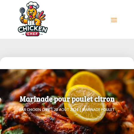
Marinade pour poulet citron
PAR
CHICKEN CHEF
|
20 AOÛT 2024
|
MARINADE POULET