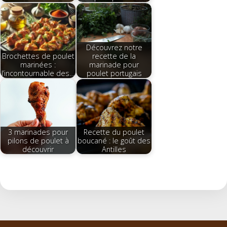
Découvrez notre
Brochettes de poulet
recette de la
marinées :
marinade pour
l’incontournable des…
poulet portugais
3 marinades pour
Recette du poulet
pilons de poulet à
boucané : le goût des
découvrir
Antilles