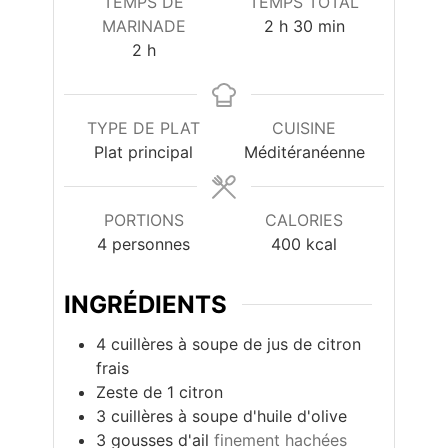
TEMPS DE
TEMPS TOTAL
heures
minutes
MARINADE
2
h
30
min
heures
2
h
TYPE DE PLAT
CUISINE
Plat principal
Méditéranéenne
PORTIONS
CALORIES
4
personnes
400
kcal
INGRÉDIENTS
4
cuillères à soupe de jus de citron
frais
Zeste de 1 citron
3
cuillères à soupe d'huile d'olive
3
gousses d'ail
finement hachées