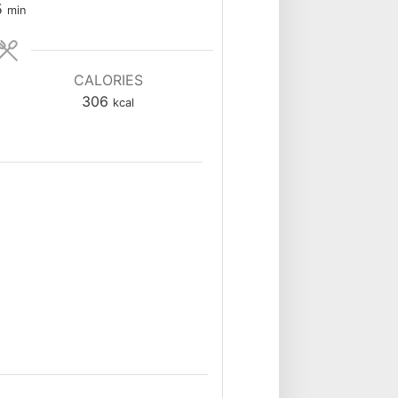
minutes
5
min
CALORIES
306
kcal