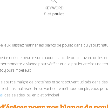
KEYWORD
filet poulet
elleux, laissez mariner les blancs de poulet dans du yaourt na
.
 petite noix de beurre sur chaque blanc de poulet avant de les e
 thermomètre à viande pour vérifier que le poulet atteint une t
s toujours moelleux.
e source maigre de protéines et sont souvent utilisés dans des 
on n’est pas maîtrisée. En suivant cette méthode simple, vous po
hs
, des salades, ou en plat principal.
d’épices pour vos blancs de pou