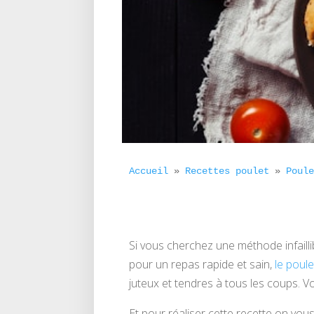
Accueil
 » 
Recettes poulet
 » 
Poul
Si vous cherchez une méthode infaill
pour un repas rapide et sain,
le poule
juteux et tendres à tous les coups. Vo
Et pour réaliser cette recette on vous