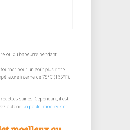
ture ou du babeurre pendant
nfourner pour un goût plus riche.
empérature interne de 75°C (165°F),
recettes saines. Cependant, il est
uvez obtenir
un poulet moelleux et
let moelleux au