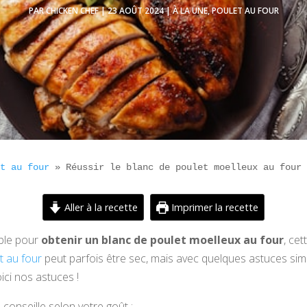
PAR
CHICKEN CHEF
|
23 AOÛT 2024
|
À LA UNE
,
POULET AU FOUR
et au four
 » 
Réussir le blanc de poulet moelleux au four
Aller à la recette
Imprimer la recette
ible pour
obtenir un blanc de poulet moelleux au four
, cet
t au four
peut parfois être sec, mais avec quelques astuces sim
ici nos astuces !
 conseille selon votre goût :