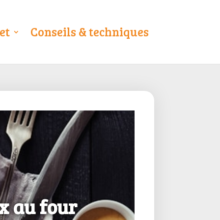
et
Conseils & techniques
x au four