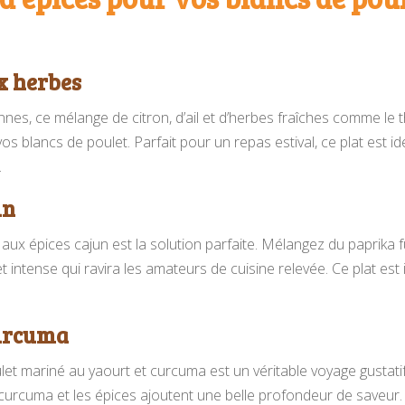
ux herbes
nes, ce mélange de citron, d’ail et d’herbes fraîches comme le 
os blancs de poulet. Parfait pour un repas estival, ce plat est i
.
un
aux épices cajun est la solution parfaite. Mélangez du paprika f
t intense qui ravira les amateurs de cuisine relevée. Ce plat es
curcuma
ulet mariné au yaourt et curcuma est un véritable voyage gustatif
curcuma et les épices ajoutent une belle profondeur de saveur. 