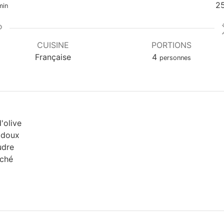
inutes
2
min
CUISINE
PORTIONS
Française
4
personnes
d'olive
a doux
udre
éché