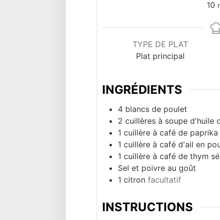
m
10
TYPE DE PLAT
Plat principal
INGRÉDIENTS
4
blancs de poulet
2
cuillères à soupe d'huile 
1
cuillère à café de paprik
1
cuillère à café d'ail en po
1
cuillère à café de thym s
Sel et poivre au goût
1
citron
facultatif
INSTRUCTIONS