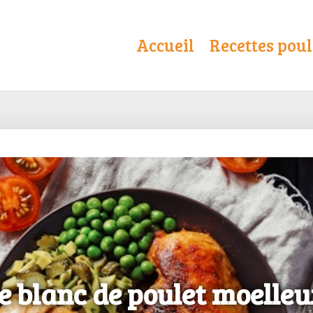
Accueil
Recettes poul
le blanc de poulet moelleu