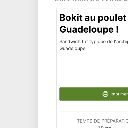
Bokit au poulet 
Guadeloupe !
Sandwich frit typique de l'archi
Guadeloupe.
Imprimer 
TEMPS DE PRÉPARATI
minutes
30