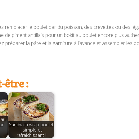
z remplacer le poulet par du poisson, des crevettes ou des légume
 de piment antillais pour un bokit au poulet encore plus authen
z préparer la pâte et la garniture à l’avance et assembler les bo
-être :
 au
ur
Sandwich wrap poulet
: simple et
rafraichissant !