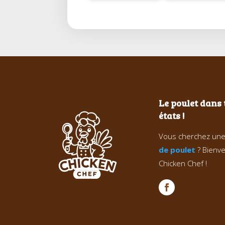
Le poulet dans 
états !
Vous cherchez un
de poulet
? Bienv
Chicken Chef !