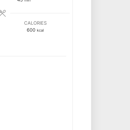
min
CALORIES
600
kcal