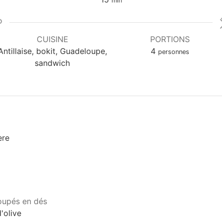
min
CUISINE
PORTIONS
Antillaise, bokit, Guadeloupe,
4
personnes
sandwich
ère
oupés en dés
d'olive