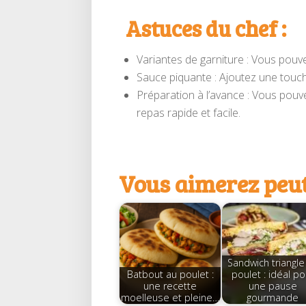
Astuces du chef :
Variantes de garniture : Vous pouve
Sauce piquante : Ajoutez une touche
Préparation à l’avance : Vous pouve
repas rapide et facile.
Vous aimerez peut
Sandwich triangle
Batbout au poulet :
poulet : idéal po
une recette
une pause
moelleuse et pleine…
gourmande