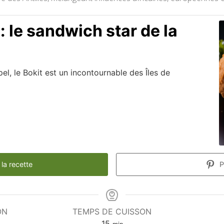
: le sandwich star de la
pel, le Bokit est un incontournable des Îles de
la recette
P
ON
TEMPS DE CUISSON
minutes
15