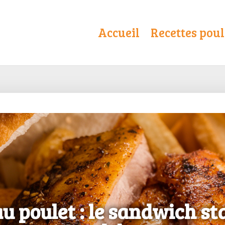
Accueil
Recettes poul
au poulet : le sandwich sta