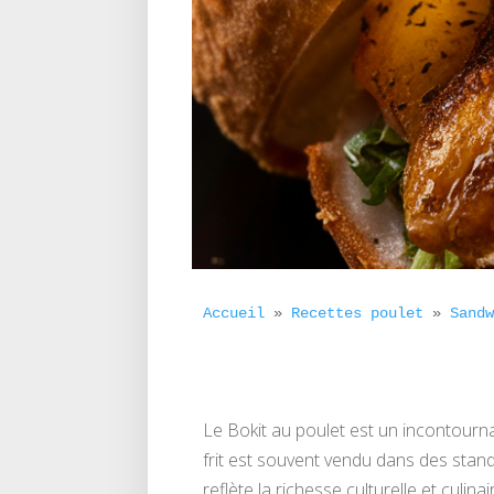
Accueil
 » 
Recettes poulet
 » 
Sand
Le Bokit au poulet est un incontourn
frit est souvent vendu dans des stand
reflète la richesse culturelle et culi