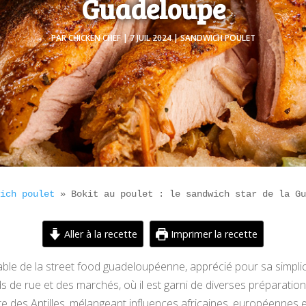
Guadeloupe
PAR
CHICKEN CHEF
|
7 JUIL 2024
|
SANDWICH POULET
wich poulet
 » 
Bokit au poulet : le sandwich star de la G
Aller à la recette
Imprimer la recette
able de la street food guadeloupéenne, apprécié pour sa simpli
s de rue et des marchés, où il est garni de diverses préparatio
naire des Antilles, mélangeant influences africaines, européennes