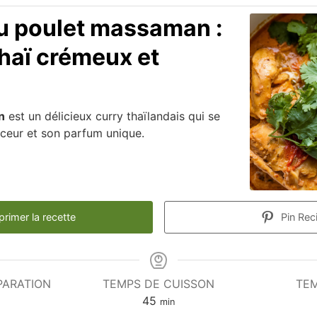
u poulet massaman :
thaï crémeux et
n
est un délicieux curry thaïlandais qui se
uceur et son parfum unique.
rimer la recette
Pin Rec
PARATION
TEMPS DE CUISSON
TE
utes
minutes
45
min