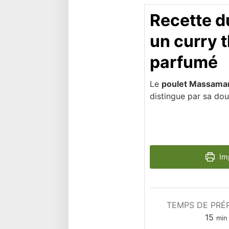
Recette d
un curry 
parfumé
Le
poulet Massama
distingue par sa do
Imp
TEMPS DE PRÉ
min
15
min