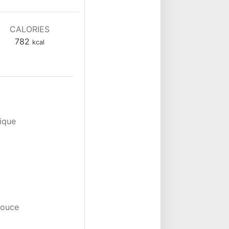
CALORIES
782
kcal
tique
douce