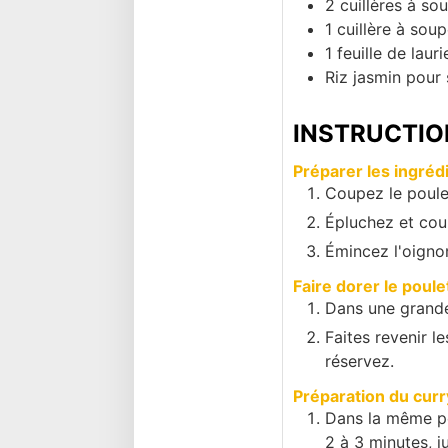
2
cuillères à so
1
cuillère à soup
1
feuille de lauri
Riz jasmin pour 
INSTRUCTIO
Préparer les ingrédi
Coupez le poul
Épluchez et cou
Émincez l'oignon
Faire dorer le poulet
Dans une grande
Faites revenir l
réservez.
Préparation du curr
Dans la même po
2 à 3 minutes, j