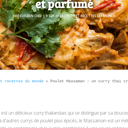
et parfumé
PAR
CHICKEN CHEF
|
9 SEP 2024
|
POULET RECETTES DU MONDE
et recettes du monde
 » 
Poulet Massaman : un curry thaï c
est un délicieux curry thaïlandais qui se distingue par sa douc
 d'autres currys de poulet plus épicés, le Massaman est un mél