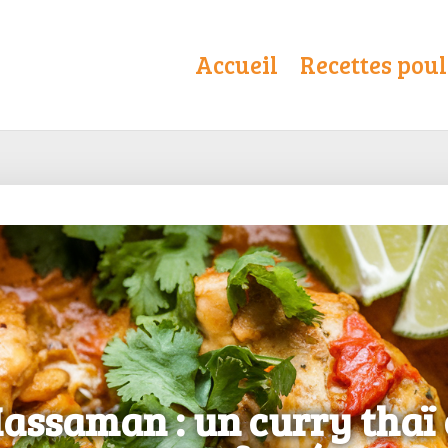
Accueil
Recettes poul
Massaman : un curry thaï