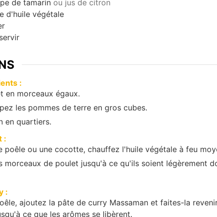
upe de tamarin
ou jus de citron
e d'huile végétale
er
servir
NS
ents :
et en morceaux égaux.
pez les pommes de terre en gros cubes.
 en quartiers.
 :
 poêle ou une cocotte, chauffez l'huile végétale à feu moy
es morceaux de poulet jusqu'à ce qu'ils soient légèrement do
y :
êle, ajoutez la pâte de curry Massaman et faites-la reveni
usqu'à ce que les arômes se libèrent.