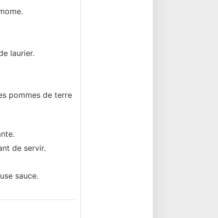
damome.
e laurier.
les pommes de terre
nte.
ant de servir.
euse sauce.