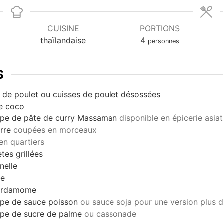
CUISINE
PORTIONS
thaïlandaise
4
personnes
S
 de poulet ou cuisses de poulet désossées
de coco
oupe de pâte de curry Massaman
disponible en épicerie asia
rre
coupées en morceaux
en quartiers
tes grillées
nelle
le
cardamome
oupe de sauce poisson
ou sauce soja pour une version plus 
oupe de sucre de palme
ou cassonade