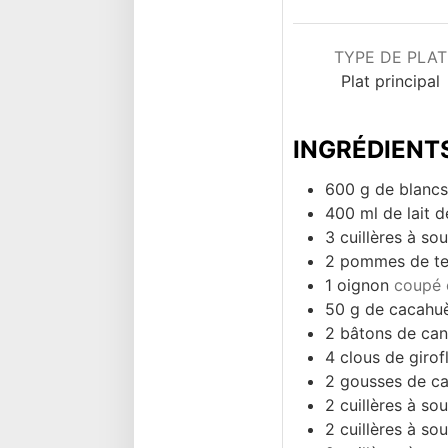
TYPE DE PLAT
Plat principal
INGRÉDIENT
600
g
de blancs
400
ml
de lait 
3
cuillères à s
2
pommes de te
1
oignon
coupé 
50
g
de cacahuè
2
bâtons de can
4
clous de girof
2
gousses de 
2
cuillères à s
2
cuillères à s