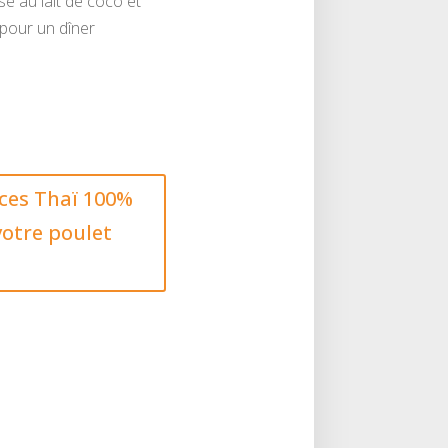
 au lait de coco et
 pour un dîner
ces Thaï 100%
votre poulet