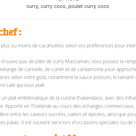
curry, curry coco, poulet curry coco
hef :
plus ou moins de cacahuètes selon vos préférences pour intensi
 ne trouvez pas de pâte de curry Massaman, vous pouvez la remp
mélange de cannelle, de cumin et de cardamome pour approcher
épices selon votre goût, notamment la sauce poisson, le tamarin 
ré-salé qui vous plaît.
n plat emblématique de la cuisine thaïlandaise, avec des influe
nne. Apporté en Thaïlande au cours des échanges commerciaux, c
ibre entre les saveurs sucrées, salées et épicées, ainsi que pou
es palais. Il est souvent servi lors d'occasions spéciales ou de r