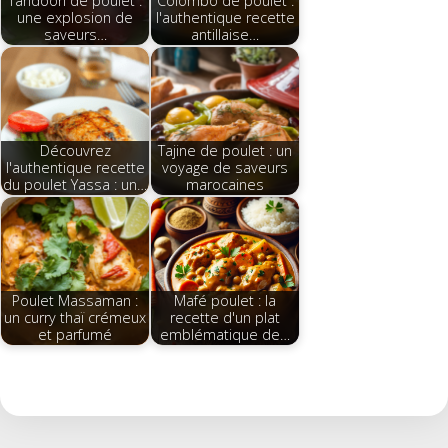
Tandoori de poulet :
Colombo de poulet :
une explosion de
l'authentique recette
saveurs…
antillaise…
Découvrez
Tajine de poulet : un
l'authentique recette
voyage de saveurs
du poulet Yassa : un…
marocaines
Poulet Massaman :
Mafé poulet : la
un curry thaï crémeux
recette d'un plat
et parfumé
emblématique de…