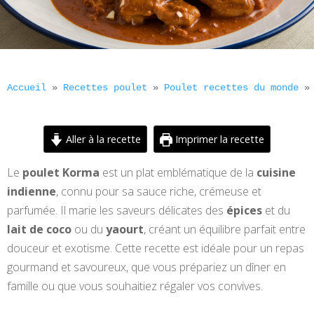
Accueil
 » 
Recettes poulet
 » 
Poulet recettes du monde
 »
Aller à la recette
Imprimer la recette
Le
poulet Korma
est un plat emblématique de la
cuisine
indienne
, connu pour sa sauce riche, crémeuse et
parfumée. Il marie les saveurs délicates des
épices
et du
lait de coco
ou du
yaourt
, créant un équilibre parfait entre
douceur et exotisme. Cette recette est idéale pour un repas
gourmand et savoureux, que vous prépariez un dîner en
famille ou que vous souhaitiez régaler vos convives.