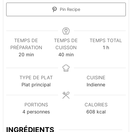
Pin Recipe
TEMPS DE
TEMPS DE
TEMPS TOTAL
heure
PRÉPARATION
CUISSON
1
h
minutes
minutes
20
min
40
min
TYPE DE PLAT
CUISINE
Plat principal
Indienne
PORTIONS
CALORIES
4
personnes
608
kcal
INGRÉDIENTS