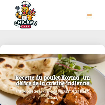
Recette du poulet Korma : un
délice de la cuisine indienne
PAR
CHICKEN CHEF
|
4 SEP 2024
|
POULET RECETTES DU
MONDE