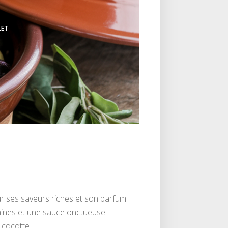
LET
ur ses saveurs riches et son parfum
caines et une sauce onctueuse.
 cocotte.