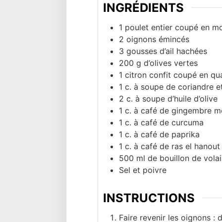
INGRÉDIENTS
1
poulet entier coupé en m
2
oignons émincés
3
gousses d’ail hachées
200
g
d’olives vertes
1
citron confit coupé en qua
1
c.
à soupe de coriandre et
2
c.
à soupe d’huile d’olive
1
c.
à café de gingembre m
1
c.
à café de curcuma
1
c.
à café de paprika
1
c.
à café de ras el hanout
500
ml
de bouillon de volai
Sel et poivre
INSTRUCTIONS
Faire revenir les oignons : d