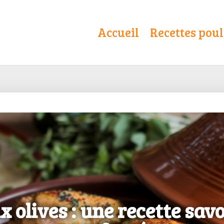
Accueil
Recettes poul
x olives : une recette sav