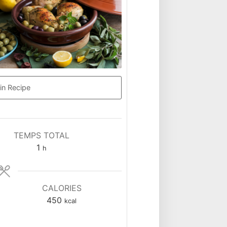
in Recipe
TEMPS TOTAL
heure
1
h
CALORIES
450
kcal