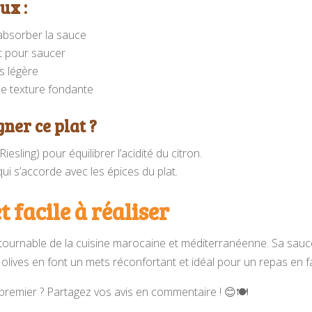
ux :
absorber la sauce
it pour saucer
s légère
e texture fondante
ner ce plat ?
esling) pour équilibrer l’acidité du citron.
qui s’accorde avec les épices du plat.
t facile à réaliser
ntournable de la cuisine marocaine et méditerranéenne. Sa sauc
les olives en font un mets réconfortant et idéal pour un repas en f
 premier ? Partagez vos avis en commentaire ! 😊🍽️