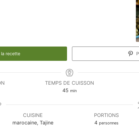
la recette
P
ON
TEMPS DE CUISSON
minutes
45
min
CUISINE
PORTIONS
marocaine, Tajine
4
personnes