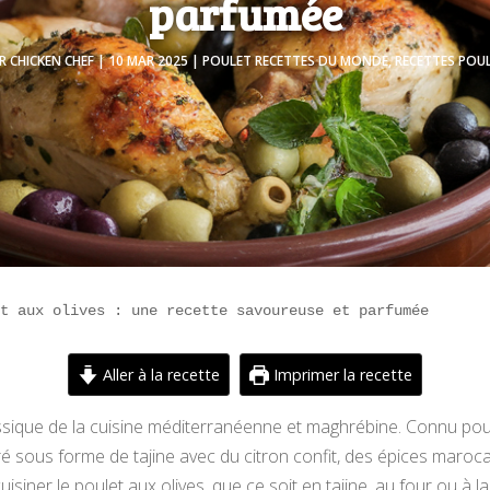
parfumée
AR
CHICKEN CHEF
|
10 MAR 2025
|
POULET RECETTES DU MONDE
,
RECETTES POU
et aux olives : une recette savoureuse et parfumée
Aller à la recette
Imprimer la recette
assique de la cuisine méditerranéenne et maghrébine. Connu po
ré sous forme de tajine avec du citron confit, des épices maro
siner le poulet aux olives, que ce soit en tajine, au four ou à la