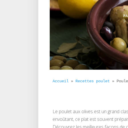
P
Accueil
 » 
Recettes poulet
 » 
Poul
Le poulet aux olives est un grand cl
envoûtant, ce plat est souvent prépa
Découvrez les meilleures façons de cui