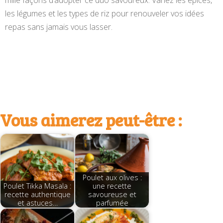
mille façons d’adopter ce duo savoureux. Variez les épices,
les légumes et les types de riz pour renouveler vos idées
repas sans jamais vous lasser.
Vous aimerez peut-être :
Poulet aux olives :
Poulet Tikka Masala :
une recette
recette authentique
savoureuse et
et astuces…
parfumée