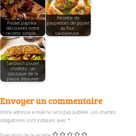
Recette de
Poulet paprika :
paupiettes de poulet
découvrez notre
au four :
recette simple,…
savoureuse…
Sandwich poulet
crudités : un
classique de la
pause déjeuner
Envoyer un commentaire
Votre adresse e-mail ne sera pas publiée.
Les champs
obligatoires sont indiqués avec
*
Evaluation de la recette