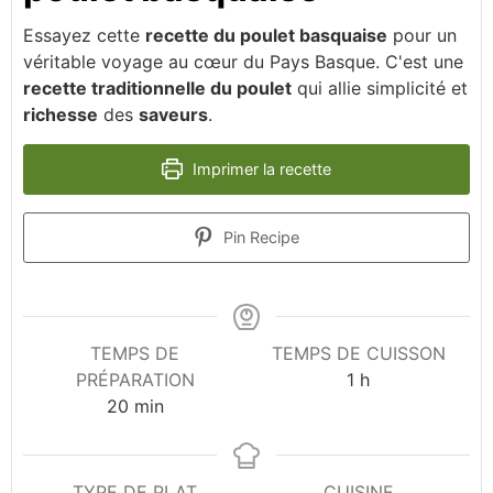
Essayez cette
recette du poulet basquaise
pour un
véritable voyage au cœur du Pays Basque. C'est une
recette traditionnelle du poulet
qui allie simplicité et
richesse
des
saveurs
.
Imprimer la recette
Pin Recipe
TEMPS DE
TEMPS DE CUISSON
heure
PRÉPARATION
1
h
minutes
20
min
TYPE DE PLAT
CUISINE