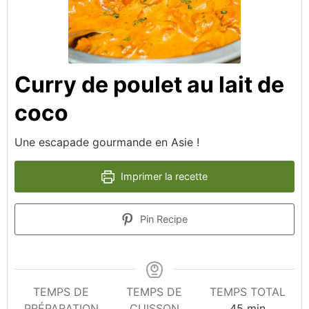
Curry de poulet au lait de
coco
Une escapade gourmande en Asie !
Imprimer la recette
Pin Recipe
TEMPS DE
TEMPS DE
TEMPS TOTAL
minutes
PRÉPARATION
CUISSON
45
min