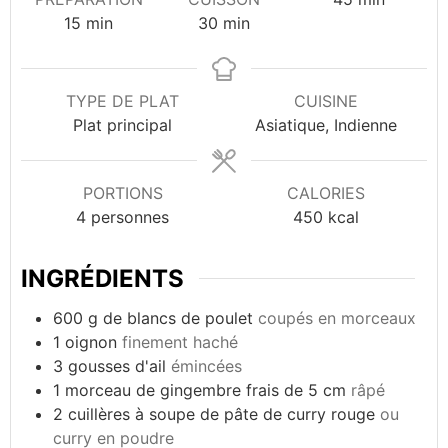
minutes
minutes
15
min
30
min
TYPE DE PLAT
CUISINE
Plat principal
Asiatique, Indienne
PORTIONS
CALORIES
4
personnes
450
kcal
INGRÉDIENTS
600
g
de blancs de poulet
coupés en morceaux
1
oignon
finement haché
3
gousses d'ail
émincées
1
morceau de gingembre frais de 5 cm
râpé
2
cuillères à soupe de pâte de curry rouge
ou
curry en poudre