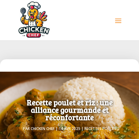
Recette poulet et riz : une
alliance gourmande et
réconfortante
PAR
CHICKEN CHEF
|
14 AVR 2025
|
RECETTES POULET